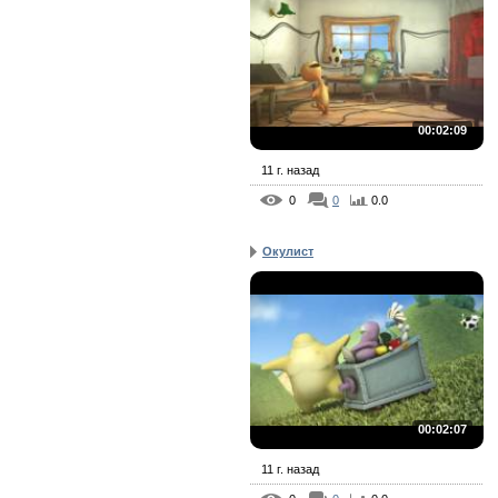
00:02:09
11 г. назад
0
0
0.0
Окулист
00:02:07
11 г. назад