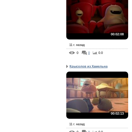
00:02:08
11 г. назад
0
0
0.0
Крысолов из Хамельна
00:02:13
11 г. назад