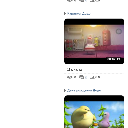
0
0
0.0
Каратист Додо
00:02:13
11 г. назад
0
0
0.0
День рождения Додо