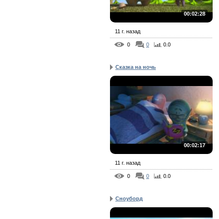
00:02:28
11 г. назад
0
0
0.0
Сказка на ночь
00:02:17
11 г. назад
0
0
0.0
Сноуборд