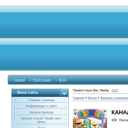
Главная
Регистрация
Вход
Приветствую Вас
,
Гость
·
RSS
Меню Сайта
Главная
»
Видео
»
Фильмы и анимац
Главная страница
Информация о сайте
КАНА
Каталог файлов
Каталог статей. Прайс-лист.
Прос
Цены.
Блог