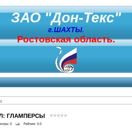
ЗАО "Дон-Текс"
г.ШАХТЫ
.
Ростовская область.
ия
Л: ГЛАМПЕРСЫ
мотры
: 0
Рейтинг
: 0.0