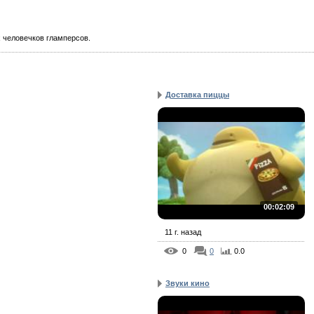
 человечков гламперсов.
Доставка пиццы
00:02:09
11 г. назад
0
0
0.0
Звуки кино