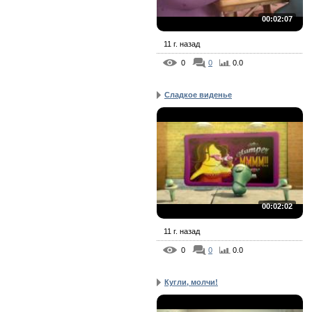
00:02:07
11 г. назад
0
0
0.0
Сладкое виденье
00:02:02
11 г. назад
0
0
0.0
Кугли, молчи!