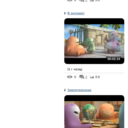
0
0
0.0
В зоопарк!
00:02:19
11 г. назад
0
0
0.0
Землетрясение