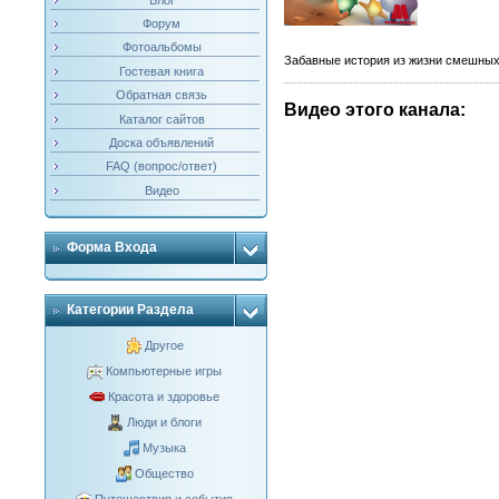
Форум
Фотоальбомы
Забавные история из жизни смешных
Гостевая книга
Обратная связь
Видео этого канала
:
Каталог сайтов
Доска объявлений
FAQ (вопрос/ответ)
Видео
Форма Входа
Категории Раздела
Другое
Компьютерные игры
Красота и здоровье
Люди и блоги
Музыка
Общество