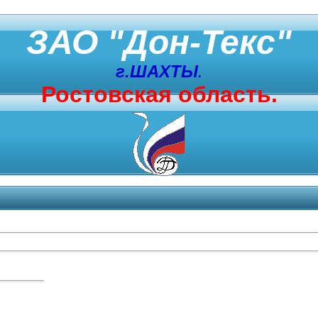
ЗАО "Дон-Текс"
г.ШАХТЫ
.
Ростовская область.