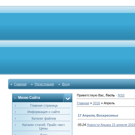
Главная
Регистрация
Вход
Приветствую Вас
,
Гость
·
RSS
Меню Сайта
Главная
»
2016
»
Апрель
Главная страница
Информация о сайте
17 Апреля, Воскресенье
Каталог файлов
Каталог статей. Прайс-лист.
05:24
Новости Крыма 15 апреля 201
Цены.
Блог