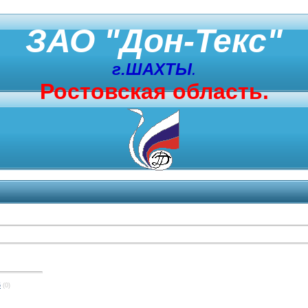
ЗАО "Дон-Текс"
г.ШАХТЫ
.
Ростовская область.
6
(0)