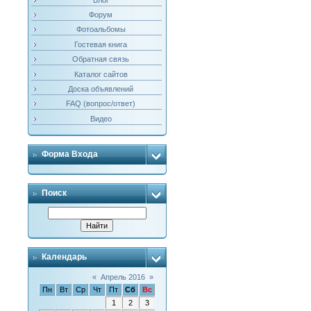
Форум
Фотоальбомы
Гостевая книга
Обратная связь
Каталог сайтов
Доска объявлений
FAQ (вопрос/ответ)
Видео
Форма Входа
Поиск
Календарь
«
Апрель 2016
»
Пн
Вт
Ср
Чт
Пт
Сб
Вс
1
2
3