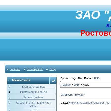
ЗАО "
г
Ростовс
Главная
Регистрация
Вход
Приветствую Вас
,
Гость
·
RSS
Меню Сайта
Главная
»
2015
»
Июль
Главная страница
Информация о сайте
30 Июля, Четверг
Каталог файлов
Каталог статей. Прайс-лист.
13:02
Николай Стариков: Свежее! Росто
Цены.
Блог