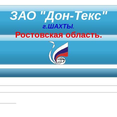
ЗАО "Дон-Текс"
г.ШАХТЫ
.
Ростовская область.