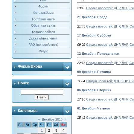
Форум
23:13
Сводка новостей: ДНР, ЛНР, Сир
Фотоальбомы
21 Декабря, Среда
Гостевая книга
Обратная связь
21:45
Сводка новостей: ДНР, ЛНР, Сир
Каталог сайтов
17 Декабря, Суббота
Доска объявлений
FAQ (вопрос/ответ)
09:02
Сводка новостей: ДНР, ЛНР, Сир
Видео
12 Декабря, Понедельник
22:13
Сводка новостей: ДНР, ЛНР, Сир
Форма Входа
09 Декабря, Пятница
11:04
Сводка новостей: ДНР, ЛНР, Сир
Поиск
06 Декабря, Вторник
17:16
Сводка новостей: ДНР, ЛНР, Сир
01 Декабря, Четверг
Календарь
15:42
Сводка новостей: ДНР, ЛНР, Сир
«
Декабрь 2016
»
Пн
Вт
Ср
Чт
Пт
Сб
Вс
1
2
3
4