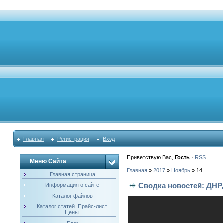
Главная
Регистрация
Вход
Приветствую Вас
,
Гость
·
RSS
Меню Сайта
Главная
»
2017
»
Ноябрь
»
14
Главная страница
Сводка новостей: ДНР, 
Информация о сайте
Каталог файлов
Каталог статей. Прайс-лист.
Цены.
Блог