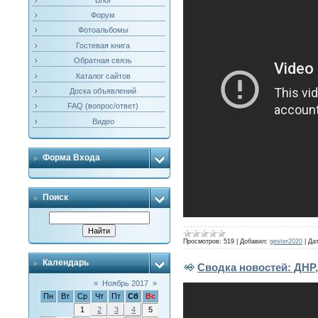
Форум
Фотоальбомы
Гостевая книга
Обратная связь
Каталог сайтов
Доска объявлений
FAQ (вопрос/ответ)
Видео
Форма Входа
Поиск
Просмотров:
519
|
Добавил:
gester2020
|
Дат
Календарь
Сводка новостей: ДНР, 
«
Ноябрь 2017
»
Пн
Вт
Ср
Чт
Пт
Сб
Вс
1
2
3
4
5