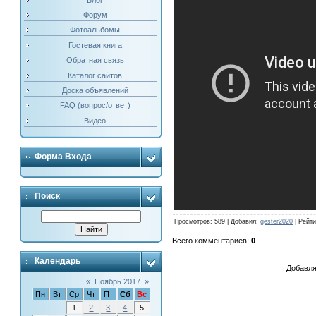
Форум
Фотоальбомы
Гостевая книга
Обратная связь
Каталог сайтов
Доска объявлений
FAQ (вопрос/ответ)
Видео
Форма Входа
Поиск
Просмотров
: 589 |
Добавил
:
gester2020
|
Рейти
Всего комментариев
:
0
Календарь
Добавля
«
Ноябрь 2017
»
Пн
Вт
Ср
Чт
Пт
Сб
Вс
1
2
3
4
5