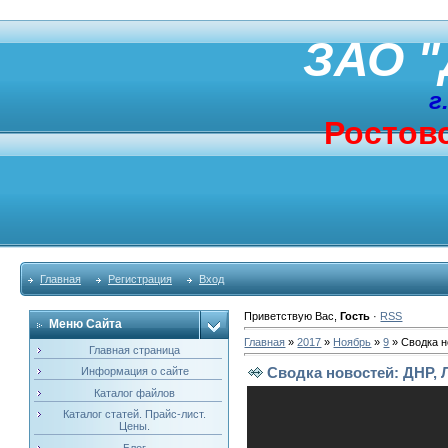
ЗАО "
г
Ростовс
Главная
Регистрация
Вход
Приветствую Вас
,
Гость
·
RSS
Меню Сайта
Главная
»
2017
»
Ноябрь
»
9
» Сводка н
Главная страница
Сводка новостей: ДНР, Л
Информация о сайте
Каталог файлов
Каталог статей. Прайс-лист.
Цены.
Блог